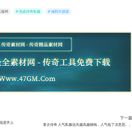
私服网
# 热血传奇私服
# 福利大放送
下一
战宠齐上
复古传奇 人气私服说关越高越烧钱，人气低了没意思。