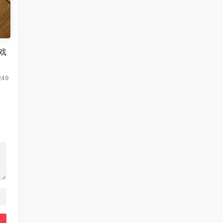
戏
249