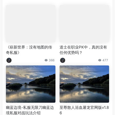
《崭新世界：没有地图的传
道士在职业PK中，真的没有
奇私服》
任何优势吗？
366
477
幽蓝边境-私服无限刀幽蓝边
至尊散人浴血屠龙官网版v1.8
境私服对战玩法介绍
6