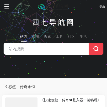
登录
四七导航网
站内
常用
搜索
工具
社区
生活
标签：传奇永恒
《快速便捷！传奇sf登入器一键畅玩》