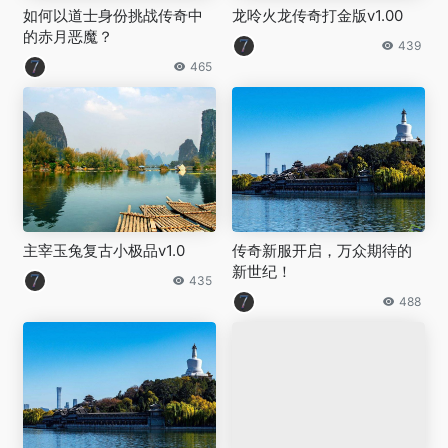
如何以道士身份挑战传奇中
龙呤火龙传奇打金版v1.00
的赤月恶魔？
439
465
主宰玉兔复古小极品v1.0
传奇新服开启，万众期待的
新世纪！
435
488