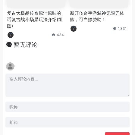
复古大极品传奇原汁原味的
新开传奇手游弑神无限刀体
话复古战斗场景玩法介绍(组
验，可白嫖赞助！
图)
1,331
434
暂无评论