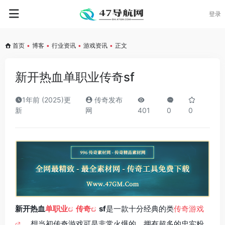
登录
首页
•
博客
•
行业资讯
•
游戏资讯
•
正文
新开热血单职业传奇sf
1年前 (2025)更
传奇发布
新
网
401
0
0
新开热血
单职业
传奇
sf
是一款十分经典的类
传奇游戏
。想当初传奇游戏可是非常火爆的，拥有超多的忠实粉