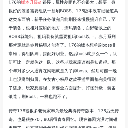
1.76的
版本升级
很慢，属性差距也不会很大，想要一身
很好的装备需要组队一起刷BOSS。1.76版本没有经验道具
这类东西的，新手任务做完只能刷怪来慢慢提升自己，至
于装备，也相对应刷的地方，沃玛装备，白野猪以上的
BOSS就能出。祖玛装备就需要祖玛boss以上。赤月系列
那肯定就是赤月秘境才能有了。1.76的版本想单刷boss非
常难，得组队刷，搭配好职业。然后boss就那么一个，队
伍可比一定就你这一队。这些老玩家应该都是知道得。那
个年对多少人通宵在网吧就是为了蹲boss。然后可能一晚
上也没蹲到归属。在复古小极品这款手游里面都完美得到
了还原。玩家想要强，需要全方面提升。打怪升级，装备
锻造，刷Boss，一样也跑不了。
传奇1.76被很多老玩家奉为最经典得传奇版本，1.76后无传
奇。也是很多70，80后得青春回忆。现在都因为没时间碰
电脑了，也不可能像年轻时候在网吧通宵蹲boss了。但是