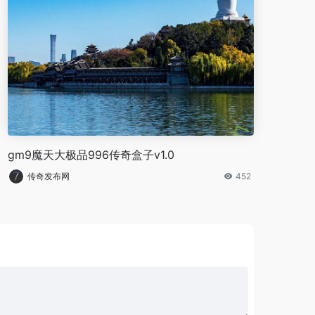
gm9魔天大极品996传奇盒子v1.0
传奇发布网
452