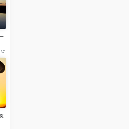
一
437
旋