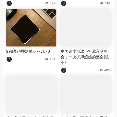
487
415
996梦想神器单职业v1.76
中国速度滑冰小将北京冬奥
会，一次拼搏超越的盛会(组
464
图)
405