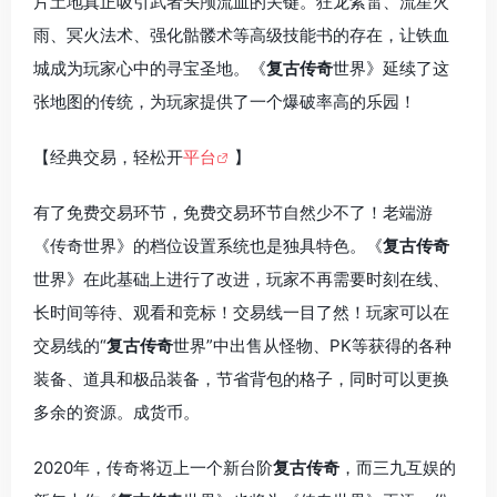
片土地真正吸引武者头颅流血的关键。狂龙紫雷、流星火
雨、冥火法术、强化骷髅术等高级技能书的存在，让铁血
城成为玩家心中的寻宝圣地。《
复古传奇
世界》延续了这
张地图的传统，为玩家提供了一个爆破率高的乐园！
【经典交易，轻松开
平台
】
有了免费交易环节，免费交易环节自然少不了！老端游
《传奇世界》的档位设置系统也是独具特色。《
复古传奇
世界》在此基础上进行了改进，玩家不再需要时刻在线、
长时间等待、观看和竞标！交易线一目了然！玩家可以在
交易线的“
复古传奇
世界”中出售从怪物、PK等获得的各种
装备、道具和极品装备，节省背包的格子，同时可以更换
多余的资源。成货币。
2020年，传奇将迈上一个新台阶
复古传奇
，而三九互娱的