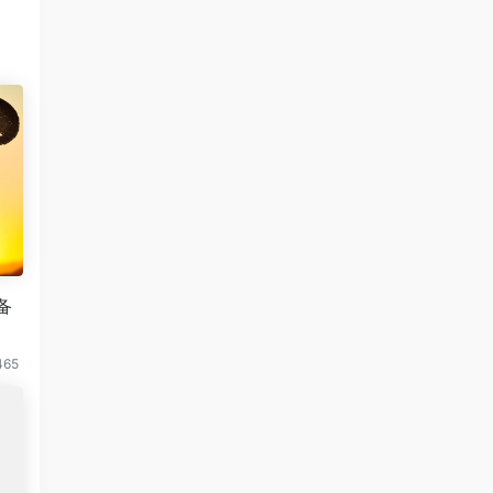
备
465