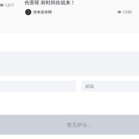
伤害呀.有时间你就来！
1,317
传奇发布网
1,095
暂无评论...