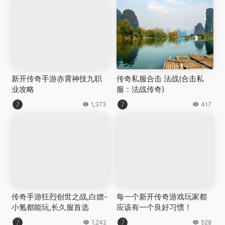
新开传奇手游赤霄神技九职
传奇私服合击 法战(合击私
业攻略
服：法战传奇)
1,373
417
传奇手游狂烈创世之战,白嫖-
每一个新开传奇游戏玩家都
小氪都能玩,长久服首选
应该有一个良好习惯！
1,242
528