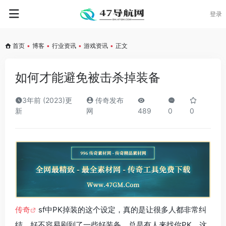
登录
首页
•
博客
•
行业资讯
•
游戏资讯
•
正文
如何才能避免被击杀掉装备
3年前 (2023)更
传奇发布
新
网
489
0
0
传奇
sf中PK掉装的这个设定，真的是让很多人都非常纠
结。好不容易刷到了一些好装备，总是有人来找你PK，这