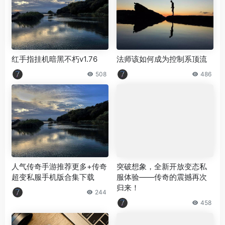
红手指挂机暗黑不朽v1.76
法师该如何成为控制系顶流
508
486
人气传奇手游推荐更多+传奇
突破想象，全新开放变态私
超变私服手机版合集下载
服体验——传奇的震撼再次
归来！
244
458