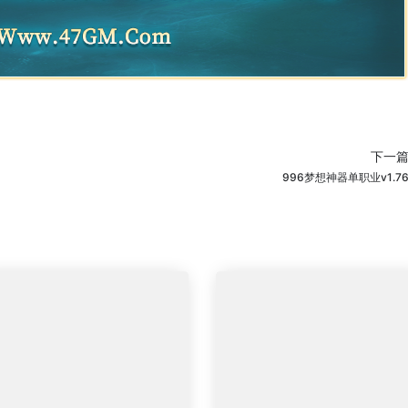
下一
996梦想神器单职业v1.7