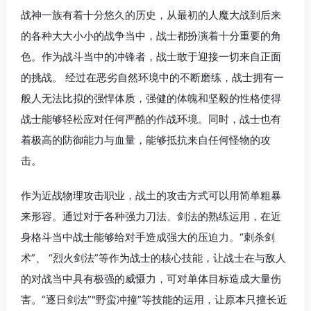
战神一族有着十分悠久的历史，从最初的人魔大战到后来
的各种大大小小的战争当中，战士都扮演着十分重要的角
色。作为战斗当中的冲锋者，战士敢于迎接一切来自正面
的挑战。 经过在恶劣自然环境中的不断磨练，战士拥有一
般人无法比拟的强悍体质，强健的体魄和坚毅的性格使得
战士能够轻松应对任何严酷的作战环境。同时，战士也有
着极高的防御能力与血量，能够抵抗来自任何怪物的攻
击。
作为近战物理攻击职业，战土的攻击方式可以用简单粗暴
来形容。通过对于各种强力刀法、剑法的熟练运用，在近
身格斗当中战士能够给对手造成强大的压迫力。“刺杀剑
术”、 “烈火剑法”等作为战士的核心技能，让战士在与敌人
的对战当中具有极强的威慑力，可对单体目标造成大量伤
害。“逐日剑法”"野蛮冲撞”等技能的运用，让原本只擅长近