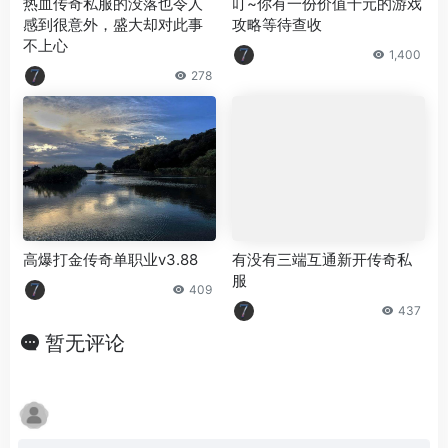
热血传奇私服的没落也令人
叮~你有一份价值千元的游戏
感到很意外，盛大却对此事
攻略等待查收
不上心
1,400
278
高爆打金传奇单职业v3.88
有没有三端互通新开传奇私
服
409
437
暂无评论