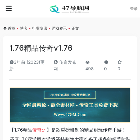
登录
首页
•
博客
•
行业资讯
•
游戏资讯
•
正文
1.76精品传奇v1.76
3年前 (2023)更
传奇发布
新
网
498
0
0
【1.76精品
传奇
】是款重磅研制的精品耐玩传奇手游！
还原1.76端游版本游戏还特别为大家准备了超多的精美时装