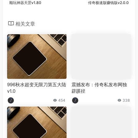
顺玩神器天罡v1.80
传奇极速版赚钱版v2.0.0
相关文章
996秋水超变无限刀第五大陆
震撼发布：传奇私发布网独
v1.0
辟蹊径
454
338