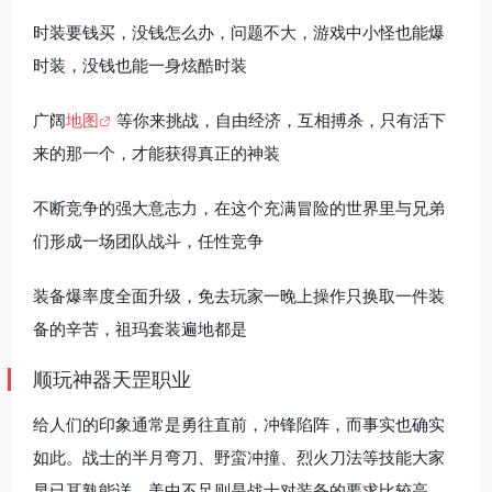
时装要钱买，没钱怎么办，问题不大，游戏中小怪也能爆
时装，没钱也能一身炫酷时装
广阔
地图
等你来挑战，自由经济，互相搏杀，只有活下
来的那一个，才能获得真正的神装
不断竞争的强大意志力，在这个充满冒险的世界里与兄弟
们形成一场团队战斗，任性竞争
装备爆率度全面升级，免去玩家一晚上操作只换取一件装
备的辛苦，祖玛套装遍地都是
顺玩神器天罡职业
给人们的印象通常是勇往直前，冲锋陷阵，而事实也确实
如此。战士的半月弯刀、野蛮冲撞、烈火刀法等技能大家
早已耳熟能详。美中不足则是战士对装备的要求比较高，