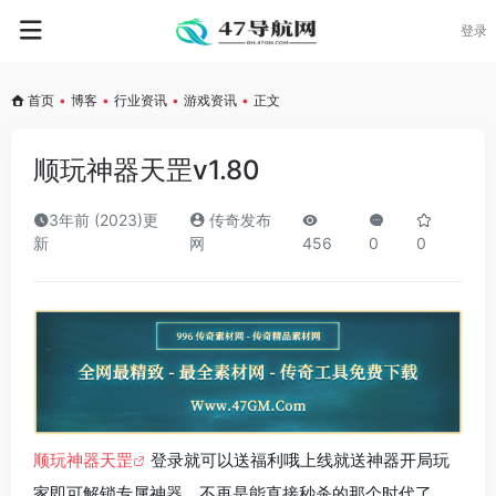
登录
首页
•
博客
•
行业资讯
•
游戏资讯
•
正文
顺玩神器天罡v1.80
3年前 (2023)更
传奇发布
新
网
456
0
0
顺玩神器天罡
登录就可以送福利哦上线就送神器开局玩
家即可解锁专属神器，不再是能直接秒杀的那个时代了，