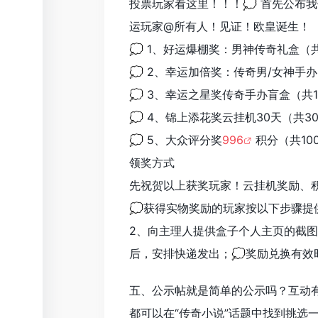
投票玩家看这里！！！💭 首先公布
运玩家@所有人！见证！欧皇诞生！
💭 1、好运爆棚奖：男神传奇礼盒
💭 2、幸运加倍奖：传奇男/女神手
💭 3、幸运之星奖传奇手办盲盒（
💭 4、锦上添花奖云挂机30天（共
💭 5、大众评分奖
996
积分（共1
领奖方式
先祝贺以上获奖玩家！云挂机奖励、积
💭获得实物奖励的玩家按以下步骤提
2、向主理人提供盒子个人主页的截图
后，安排快递发出；💭奖励兑换有效
五、公示帖就是简单的公示吗？互动
都可以在“传奇小说”话题中找到挑选