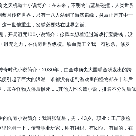
传奇之天机道士小说简介：在未来，不明物与蓝星碰撞，人类世界
到蓝月传奇世界，只有十八人站到了游戏巅峰，炎辰正是其中一
，这一世他重生，发誓必要站在世界之巅。
现，开局诅咒100小说简介：徐风本想着通过游戏打宝赚钱，没
0+诅咒之力，在传奇世界纵横。铁血魔王？我一符秒杀。修罗
传奇时代小说简介：2030年，由全球顶尖大国联合研发出的跨
线便引起了巨大的浪潮，谁都没有想到游戏里的怪物都在十年后
甲，却在怪物入侵后惨死……其他入围长篇小说，排名不分先后优
生的传奇小说简介：我叫张红星，男，43岁。职业：工厂质检
这里说明一下，传奇职业玩家，即有组织、有团伙、有目的，在