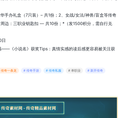
华手办礼盒（7只装）– 共1份；2、女战/女法/神兽/盲盒等传奇
方周边：三职业钥匙扣 — 共10份；*（发1500积分，需自行兑
0日
感——《小说名》获奖Tips：真情实感的读后感更容易被关注获
# 传奇一条龙
# 传奇手游
# 传奇私服
# 单职业
# 新开传奇