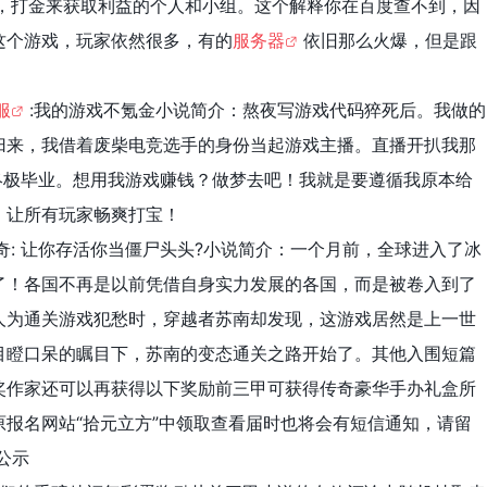
K，打金来获取利益的个人和小组。这个解释你在百度查不到，因
这个游戏，玩家依然很多，有的
服务器
依旧那么火爆，但是跟
服
:我的游戏不氪金小说简介：熬夜写游戏代码猝死后。我做的
归来，我借着废柴电竞选手的身份当起游戏主播。直播开扒我那
终极毕业。想用我游戏赚钱？做梦去吧！我就是要遵循我原本给
，让所有玩家畅爽打宝！
奇: 让你存活你当僵尸头头?小说简介：一个月前，全球进入了冰
了！各国不再是以前凭借自身实力发展的各国，而是被卷入到了
人为通关游戏犯愁时，穿越者苏南却发现，这游戏居然是上一世
目瞪口呆的瞩目下，苏南的变态通关之路开始了。其他入围短篇
奖作家还可以再获得以下奖励前三甲可获得传奇豪华手办礼盒所
报名网站“拾元立方”中领取查看届时也将会有短信通知，请留
公示