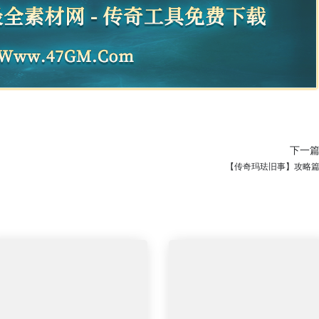
下一
【传奇玛珐旧事】攻略