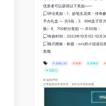
优质者可以获得以下奖励——
💭评论奖励：1、妙笔生花奖：传奇豪
手办礼盒 — 共5份；3、996盒子官
换）4、750积分奖励 — 共50份；
💭有效时间：2023年10月1日-10月3
💭格式模板：标题：xxx的小说读后
奖哦
# 攻略心得
# 传奇
# 传奇sf
# 无限刀
©
版权声明
文章版权归作者所有，未经允许请勿转载。