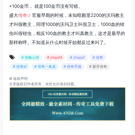
+100金币， 就是100金币没有写错。
盛大
传奇
官服早期的时候，未知暗殿里2200的沃玛教主
才叫假教主，同理1000的沃玛卫士叫假卫士，1000血的钳
虫叫假钳虫，相反100血的教主才叫真教主，这才是最早的
那样称呼。不知道从什么时候开始都反过来叫了。
# 攻略心得
# zhaohf
# zhaosf
# 传奇
# 传奇sf
# 传奇一条龙
# 传奇手游
# 新开传奇
©
版权声明
文章版权归作者所有，未经允许请勿转载。