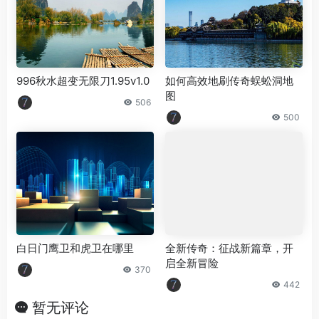
996秋水超变无限刀1.95v1.0
如何高效地刷传奇蜈蚣洞地
图
506
500
白日门鹰卫和虎卫在哪里
全新传奇：征战新篇章，开
启全新冒险
370
442
暂无评论