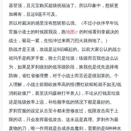
器登顶，且元宝购买超级祝福油了。所以印象中，怒斩更
加稀有，且运9遥不可及。
所以对裁决的感受没有怒斩那么强。（不过小伙伴早年玩
官服小道士的时候跟我说，跑
地图
的时候看到拿裁决的
战士，菊花一紧，生怕冲过来两刀烈火就倒地了。）
防战才是王道，攻战是运9后崛起的。以前大家公认的战士
祖玛手是阎罗手套，骑士只是垃圾；练级而言我也这么认
为，如果是罗刹级别的低等级阶段，换我也是优先选择堆
防御，省红省修理费，对于小战士而言还是很划算的。个
人理解，小战士前期砍效率高的怪(费红砍蜈蚣就不如无/低
消耗砍僵尸，甚至沃玛森林打半兽人)，不论从打钱卖垃圾
还是练级效率上说，补给频率低的情况下都是最好的。
罗刹官服的设定从古至今都未曾修改过，低限攻击高于上
限的话，只会发挥最低攻击。这永远是真理。罗刹作为最
废物的刀，唯一作用就是合成赤血魔剑，需要的是6种神水