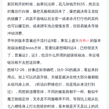
新区刚开的时候，如果玩法师，花几块钱升到35，然后去
封魔谷打白猪，爆把无极棍就回本了，爆把裁决骨玉龙纹
的就赚了，武器不值钱以后去雷一或者赤月打疗伤药卖药
也可以赚宝的。或者蹭车泡点慢慢发育，但容易被杀导致
冲动消费。
早年的版本普遍还不流行运9套，事实上盛大
传奇
的版本
祝福油都是boss才掉，普通玩家想喝到运4，已经很逆天
了，普遍运2，运3，也没什么所谓的超级祝福油，幸运项
链压根不去想这回事。
怒斩12-26，好像还加准确吧，比0-30的裁决，看起来好
用点。加上可以武器升级。关键是裁决在绝大部分服都能
从祖玛身上掉。（听说白野猪也行，但是我从来没打到
过），而怒斩连哪里掉，不同的服套路都不一样。貌似牛
魔王能稳定掉，无非是不同服概率不同。等我玩上能从乱
七八糟怪身上打出怒斩的时候，基本都是开天及以上的武