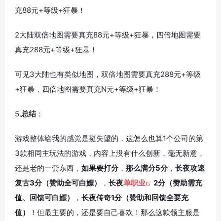
充88元+等级+狂暴！
2大陆双倍地图需要真充88元+等级+狂暴，四倍地图需要
真充288元+等级+狂暴！
可见3大陆也有类似地图，双倍地图需要真充288元+等级
+狂暴，四倍地图需要真充N元+等级+狂暴！
5.
总结
：
游戏整体给我的感觉是挺失望的，这怎么也算1个公司的第
3款相同主玩法的游戏，内容上没有什么创新，毫无新意，
还是老的一套东西，
如果要打分
，
那么满分5分
，
长夜攻速
复古3分（赞助全可白嫖）
，
长夜
单职业
2分（赞助需充
值、回馈可白嫖）
，
长夜传奇1分（赞助和回馈全要充
值）
！但最主要的，还是要自己喜欢！那么这款领主服是