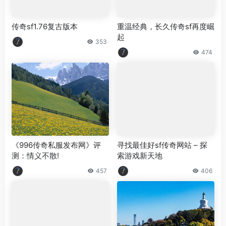
传奇sf1.76复古版本
重温经典，长久传奇sf再度崛
起
353
474
《996传奇私服发布网》评
寻找最佳好sf传奇网站 – 探
测：情义不散!
索游戏新天地
457
406