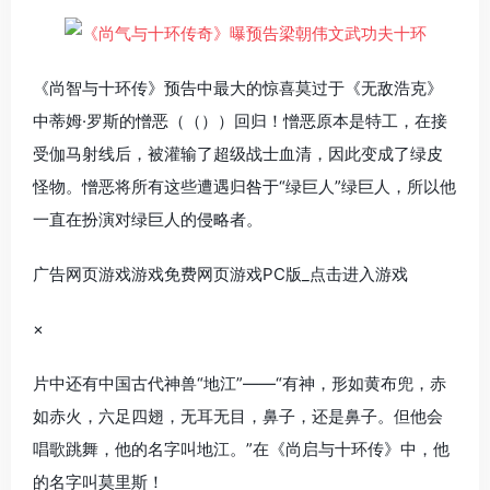
《尚智与十环传》预告中最大的惊喜莫过于《无敌浩克》
中蒂姆·罗斯的憎恶（（））回归！憎恶原本是特工，在接
受伽马射线后，被灌输了超级战士血清，因此变成了绿皮
怪物。憎恶将所有这些遭遇归咎于“绿巨人”绿巨人，所以他
一直在扮演对绿巨人的侵略者。
广告网页游戏游戏免费网页游戏PC版_点击进入游戏
×
片中还有中国古代神兽“地江”——“有神，形如黄布兜，赤
如赤火，六足四翅，无耳无目，鼻子，还是鼻子。但他会
唱歌跳舞，他的名字叫地江。”在《尚启与十环传》中，他
的名字叫莫里斯！