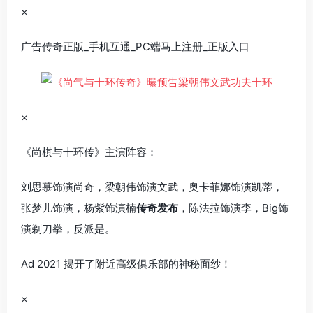
×
广告传奇正版_手机互通_PC端马上注册_正版入口
×
《尚棋与十环传》主演阵容：
刘思慕饰演尚奇，梁朝伟饰演文武，奥卡菲娜饰演凯蒂，
张梦儿饰演，杨紫饰演楠
传奇发布
，陈法拉饰演李，Big饰
演剃刀拳，反派是。
Ad 2021 揭开了附近高级俱乐部的神秘面纱！
×