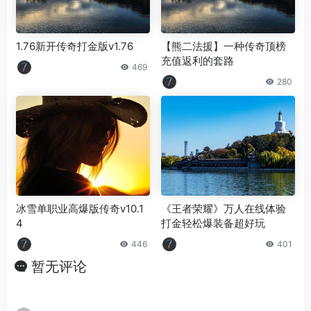
1.76新开传奇打金版v1.76
【熊二法援】一种传奇顶榜
充值返利的套路
469
280
冰雪单职业高爆版传奇v10.1
《王者荣耀》万人在线体验
4
打金轻松爆装备超好玩
446
401
暂无评论