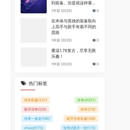
到装备。但是就这样看就
看不到衣服和武器，这是
1年前 (2025)
0
为什么呢？
在本体与英雄的装备取向
上高手与新手有着不同的
思路
1年前 (2025)
0
重温1.76复古，尽享无限
乐趣！
1年前 (2025)
0
热门标签
传奇私服
(337)
传奇sf
(257)
新开传奇
(225)
传奇
(219)
传奇一条龙
(190)
新开传奇私服
(189)
zhaosf
(175)
传奇sf新开一秒
(173)