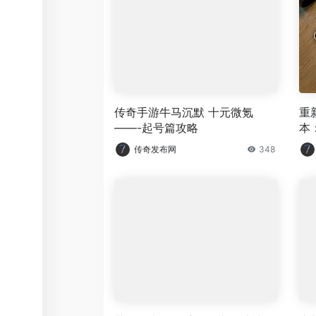
传奇手游牛马沉默 十元微氪
重
——-起号篇攻略
本
传奇发布网
348