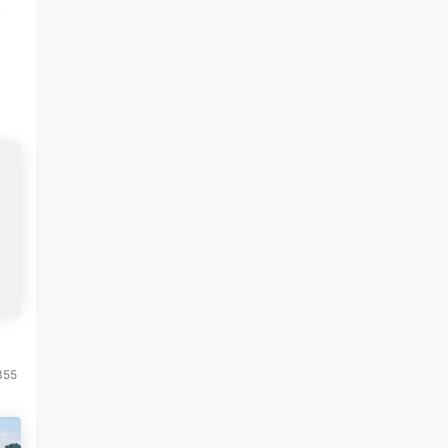
篇
？
355