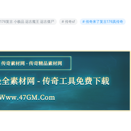
奇176复古 小极品 远古魔王 远古僵尸
# 传奇sf
# 传奇来了复古176真传奇