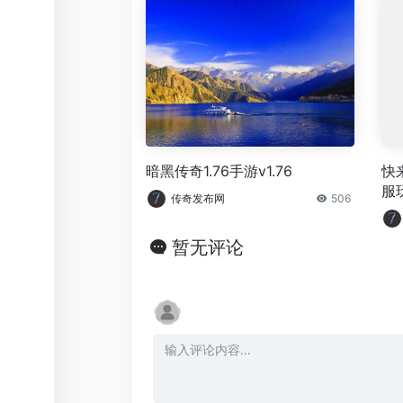
暗黑传奇1.76手游v1.76
快
服
传奇发布网
506
暂无评论