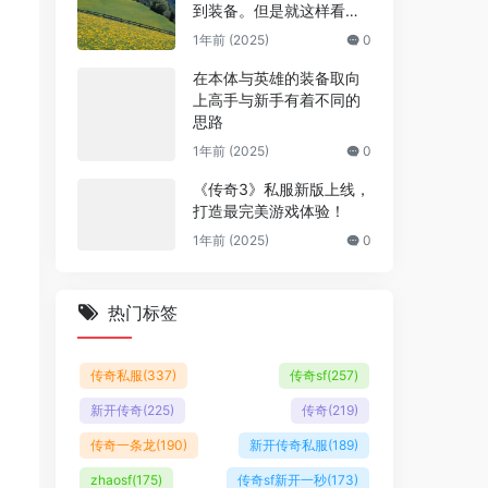
到装备。但是就这样看就
看不到衣服和武器，这是
1年前 (2025)
0
为什么呢？
在本体与英雄的装备取向
上高手与新手有着不同的
思路
1年前 (2025)
0
《传奇3》私服新版上线，
打造最完美游戏体验！
1年前 (2025)
0
热门标签
传奇私服
(337)
传奇sf
(257)
新开传奇
(225)
传奇
(219)
传奇一条龙
(190)
新开传奇私服
(189)
zhaosf
(175)
传奇sf新开一秒
(173)