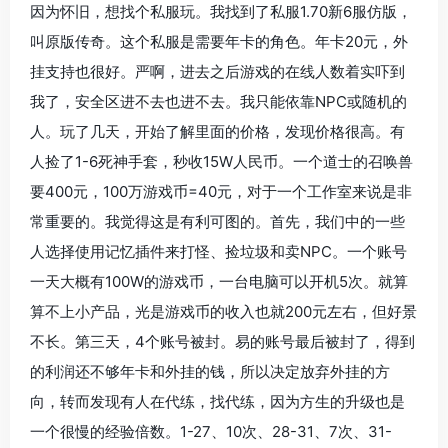
因为怀旧，想找个私服玩。我找到了私服1.70新6服仿版，
叫原版传奇。这个私服是需要年卡的角色。年卡20元，外
挂支持也很好。严啊，进去之后游戏的在线人数着实吓到
我了，安全区进不去也进不去。我只能依靠NPC或随机的
人。玩了几天，开始了解里面的价格，发现价格很高。有
人捡了1-6死神手套，秒收15W人民币。一个道士的召唤兽
要400元，100万游戏币=40元，对于一个工作室来说是非
常重要的。我觉得这是有利可图的。首先，我们中的一些
人选择使用记忆插件来打怪、捡垃圾和卖NPC。一个账号
一天大概有100W的游戏币，一台电脑可以开机5次。就算
算不上小产品，光是游戏币的收入也就200元左右，但好景
不长。第三天，4个账号被封。易的账号最后被封了，得到
的利润还不够年卡和外挂的钱，所以决定放弃外挂的方
向，转而发现有人在代练，找代练，因为方生的升级也是
一个很慢的经验倍数。1-27、10次、28-31、7次、31-