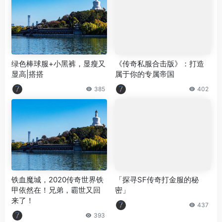
绿色棒球服+小黑裤，显瘦又
《传奇私服合击版》：打造
显高|搭搭
属于你的专属帝国
385
402
铁血魔城，2020传奇世界铁
「探寻SF传奇打金服的秘
甲依然在！兄弟，霸世又回
密」
来了！
437
393