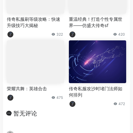
传奇私服刷等级攻略：快速
重温经典！打造个性专属世
升级技巧大揭秘
界——仿盛大传奇sf
322
420
荣耀共舞：英雄合击
传奇私服攻沙时堵门法师如
何排列
475
472
暂无评论