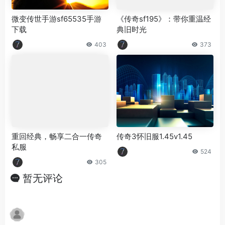
微变传世手游sf65535手游
《传奇sf195》：带你重温经
下载
典旧时光
403
373
重回经典，畅享二合一传奇
传奇3怀旧服1.45v1.45
私服
524
305
暂无评论