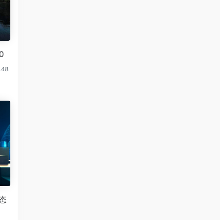
0
448
态