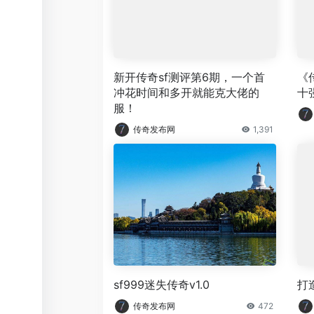
新开传奇sf测评第6期，一个首
《
冲花时间和多开就能克大佬的
十
服！
传奇发布网
1,391
sf999迷失传奇v1.0
打
传奇发布网
472