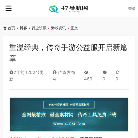
登录
首页
•
博客
•
行业资讯
•
游戏资讯
•
正文
重温经典，传奇手游公益服开启新篇
章
2年前 (2024)更
传奇发布
新
网
469
0
0