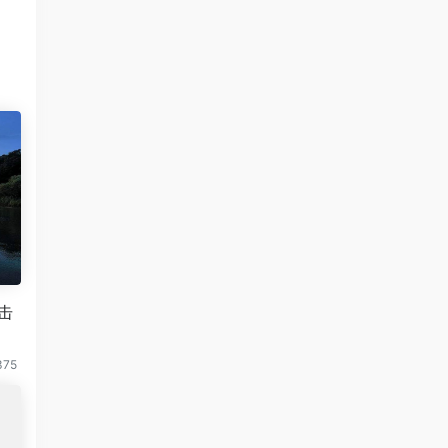
？
击
375