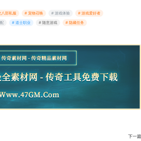
天龙八部私服
# 宠物召唤
# 游戏体验
# 游戏爱好者
搭配
# 道士职业
# 随意游戏
# 隐藏任务
下一