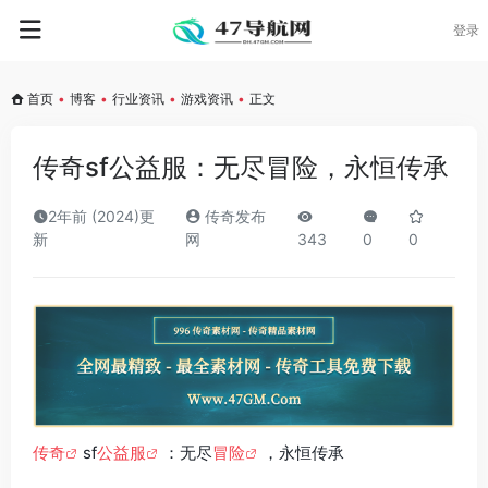
登录
首页
•
博客
•
行业资讯
•
游戏资讯
•
正文
传奇sf公益服：无尽冒险，永恒传承
2年前 (2024)更
传奇发布
新
网
343
0
0
传奇
sf
公益服
：无尽
冒险
，永恒传承