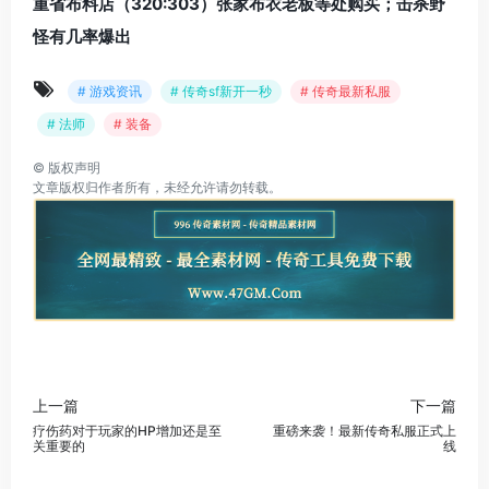
重省布料店（320:303）张家布衣老板等处购买；击杀野
怪有几率爆出
# 游戏资讯
# 传奇sf新开一秒
# 传奇最新私服
# 法师
# 装备
©
版权声明
文章版权归作者所有，未经允许请勿转载。
上一篇
下一篇
疗伤药对于玩家的HP增加还是至
重磅来袭！最新传奇私服正式上
关重要的
线