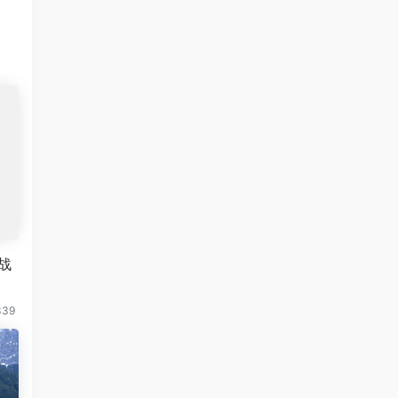
战
339