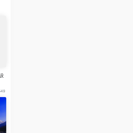
设
549