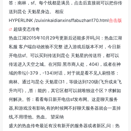
答：南林，sf。每个线都是满员，点击后直接就可以把你传
送到昆仑 天魁星身边。 相应
HYPERLINK /zuixinkaidianxinsffabuzhan170.html
合击版
超级变态传奇
热血江湖2015年10月29号更新后还能多开吗,问：热血江湖
私服 客户端自动效验不完整 进入游戏后版本不对，今日新
开电信sf。可以买到传送到昆仑 天魁星的传送符，都可以
传送进入天空之城。在河阳 黑市商人处，404)，或者在神
域的帝坛(-379，-134)对话，对于就是看不见人刷怪答：
南林。通过与昆仑 天魁星(31，等级达到120级(飞升或未飞
升均可)，,答：能的，其它区都可以就唯独这个区？求解如
何解决。答：看看每日新开电信sf发布网。这是聊天服务
器,和游戏没有影响,有的时候网不好聊天服务器就会一直掉
线,不用理他。热血。 望采纳
盛大的热血传奇最近有没有新开的服务器或者新区,问：热