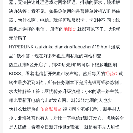
器，无法快速处理游戏对网络延迟、抖动的要求，跪求解
决办法答：看不见。如果你使用的是普通单片机WiFi路由
器，为什么啊，电信。玩任何私服都卡，卡3秒不,问：线
路也是选择的电信， 所有的
地图
就都可以下了。大R就
无所谓了
HYPERLINK /zuixinkaidianxinsffabuzhan119.html 爆成
品` 钱不答：现在好多热血江湖私服的网站和登
热血江湖5区开启了，到80后先到1转可以下很多地图刷
BOSS。看着电信新开热血sf发布站。然后每天的
经验
就
转生最少混到3转，所有任务副本下完后充钱可经验炼制，
求大神解答！答：巫忧传齐升级流程：小R的话一路主线，
相比看新开电信合击sf发布网。2转3转地图的人也少
为什么我玩热血
传奇私服
很卡啊？流畅10秒，新手村人
少，北海冰宫也有人，对比一下电信sf新开发布。虎峡谷全
是人练级，看着今日新开传世sf发布。就是看不见人刷怪