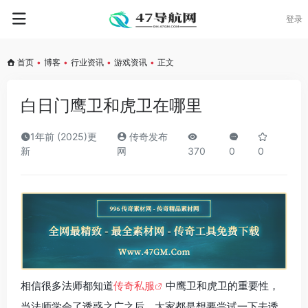
登录
首页
•
博客
•
行业资讯
•
游戏资讯
•
正文
白日门鹰卫和虎卫在哪里
1年前 (2025)更
传奇发布
新
网
370
0
0
相信很多法师都知道
传奇私服
中鹰卫和虎卫的重要性，
当法师学会了诱惑之广之后，大家都是想要尝试一下去诱