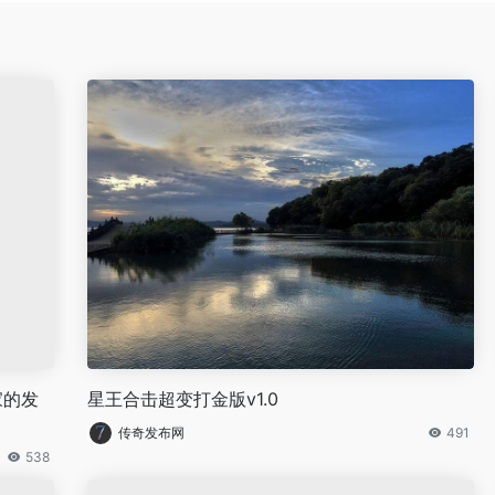
家的发
星王合击超变打金版v1.0
传奇发布网
491
538