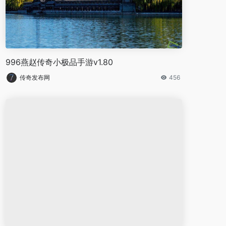
996燕赵传奇小极品手游v1.80
传奇发布网
456