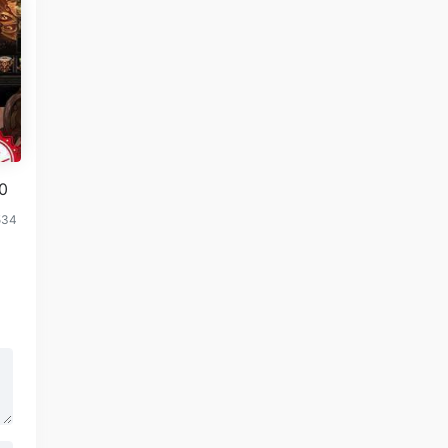
0
534