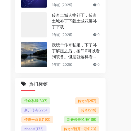
1年前 (2025)
0
传奇土城人物补丁，传奇
土城补丁下载土城花屏补
丁下载
1年前 (2025)
0
我玩个传奇私服，下了补
丁解压之后，按F10可以看
到装备。但是就这样看就
看不到衣服和武器，这是
1年前 (2025)
0
为什么呢？
热门标签
传奇私服
(337)
传奇sf
(257)
新开传奇
(225)
传奇
(219)
传奇一条龙
(190)
新开传奇私服
(189)
zhaosf
(175)
传奇sf新开一秒
(173)