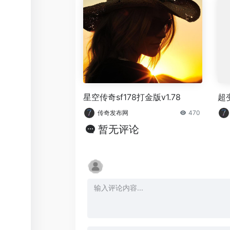
星空传奇sf178打金版v1.78
超
传奇发布网
470
暂无评论