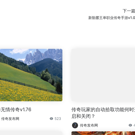
下一
新骷髅王单职业传奇手游v1.
6无情传奇v1.76
传奇玩家的自动拾取功能何时
启和关闭？
传奇发布网
523
传奇发布网