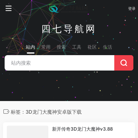
登录
四七导航网
站内
常用
搜索
工具
社区
生活
标签：3D龙门大魔神安卓版下载
新开传奇3D龙门大魔神v3.88